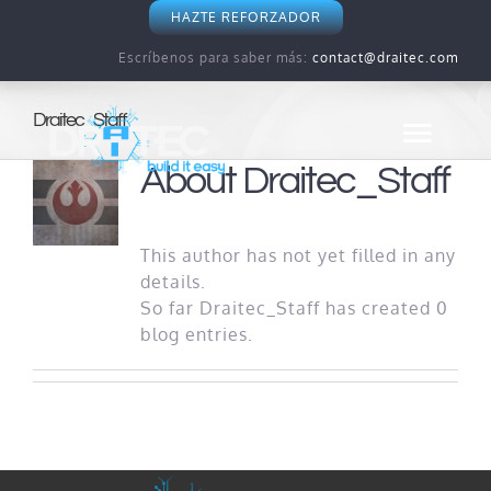
Skip
HAZTE REFORZADOR
to
Escríbenos para saber más:
contact@draitec.com
content
Draitec_Staff
Togg
About
Draitec_Staff
Navig
Política de privacidad
This author has not yet filled in any
details.
So far Draitec_Staff has created 0
Sobre las cookies
blog entries.
IA ética y responsable
Seguridad de la información