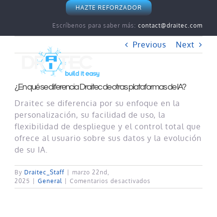
Skip
HAZTE REFORZADOR
to
Escríbenos para saber más:
contact@draitec.com
content
Previous
Next
Togg
Navig
¿En qué se diferencia Draitec de otras plataformas de IA?
Draitec se diferencia por su enfoque en la
Política de privacidad
personalización, su facilidad de uso, la
flexibilidad de despliegue y el control total que
ofrece al usuario sobre sus datos y la evolución
Sobre las cookies
de su IA.
IA ética y responsable
By
Draitec_Staff
|
marzo 22nd,
en
2025
|
General
|
Comentarios desactivados
¿En
qué
Seguridad de la información
se
diferencia